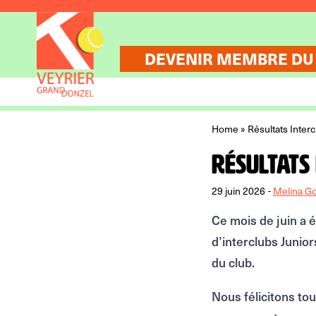
Aller au contenu
DEVENIR MEMBRE DU
Home
»
Résultats Inter
Résultats
29 juin 2026
-
Melina G
Ce mois de juin a 
d’interclubs Junior
du club.
Nous félicitons to