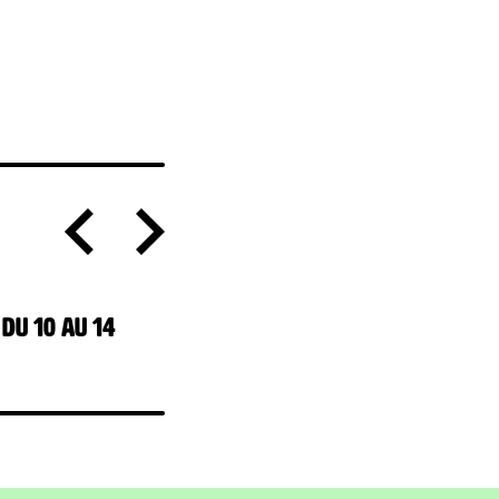
22 juin 2026
 du 10 au 14
Tournoi des juniors membres