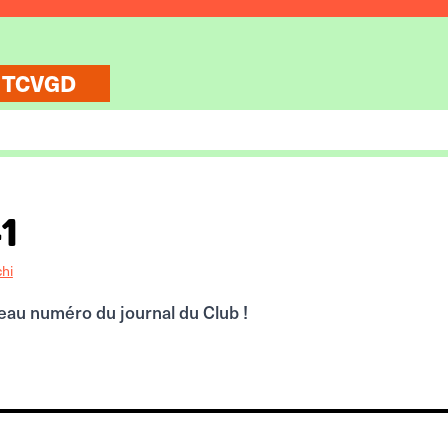
 TCVGD
1
chi
eau numéro du journal du Club !