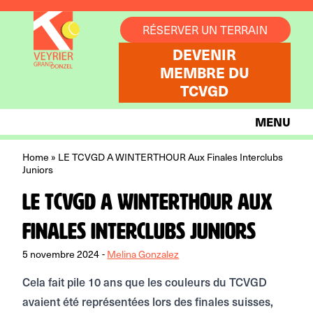
Aller au contenu
RÉSERVER UN TERRAIN
DEVENIR
MEMBRE DU
TCVGD
MENU
Home
»
LE TCVGD A WINTERTHOUR Aux Finales Interclubs
Juniors
LE TCVGD A WINTERTHOUR Aux
Finales Interclubs Juniors
5 novembre 2024
-
Melina Gonzalez
Cela fait pile 10 ans que les couleurs du TCVGD
avaient été représentées lors des finales suisses,