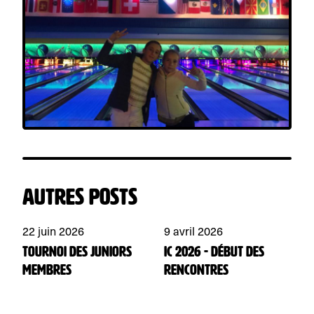
Autres posts
22 juin 2026
9 avril 2026
1
Tournoi des juniors
IC 2026 - début des
O
membres
rencontres
i
s